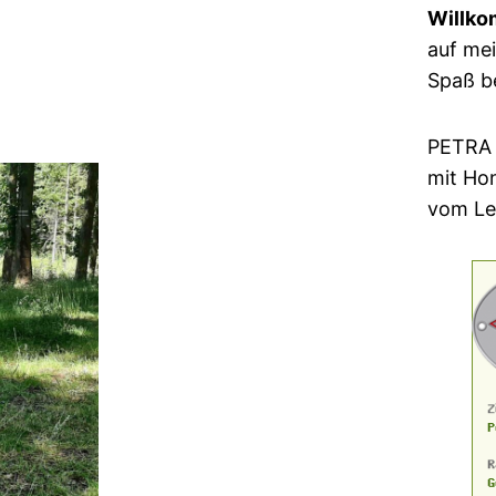
Willk
auf me
Spaß b
PETRA
mit Ho
vom Le