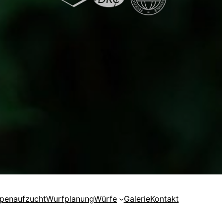
penaufzucht
Wurfplanung
Würfe
Galerie
Kontakt