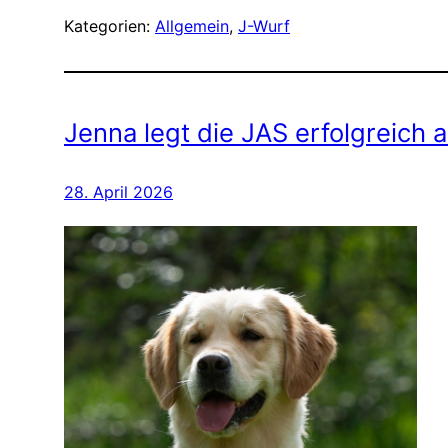
Kategorien:
Allgemein
, 
J-Wurf
Jenna legt die JAS erfolgreich a
28. April 2026