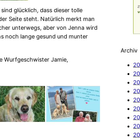
sind glücklich, dass dieser tolle
der Seite steht. Natürlich merkt man
licher unterwegs, aber von Jenna wird
 uns noch lange gesund und munter
Archiv
e Wurfgeschwister Jamie,
20
20
2
20
20
20
20
20
20