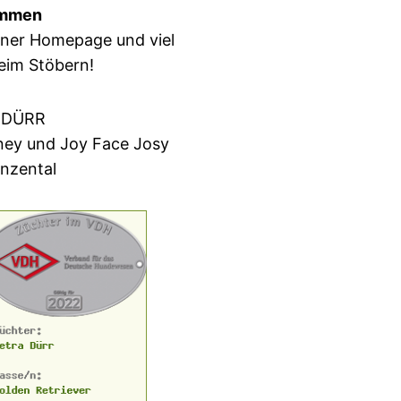
ommen
iner Homepage und viel
eim Stöbern!
 DÜRR
ney und Joy Face Josy
nzental