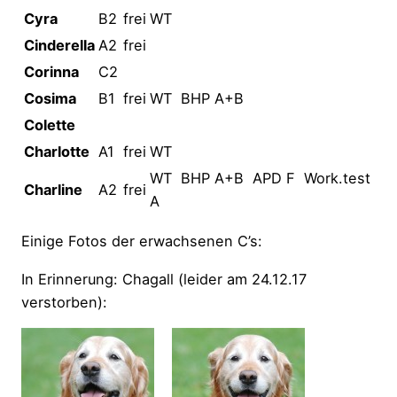
Cyra
B2
frei
WT
Cinderella
A2
frei
Corinna
C2
Cosima
B1
frei
WT BHP A+B
Colette
Charlotte
A1
frei
WT
WT BHP A+B APD F Work.test
Charline
A2
frei
A
Einige Fotos der erwachsenen C’s:
In Erinnerung: Chagall (leider am 24.12.17
verstorben):