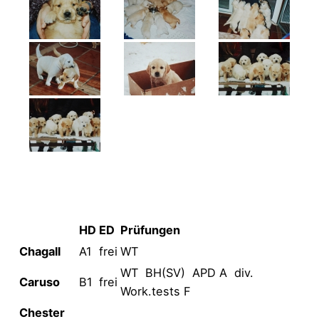
HD
ED
Prüfungen
Chagall
A1
frei
WT
WT BH(SV) APD A div.
Caruso
B1
frei
Work.tests F
Chester