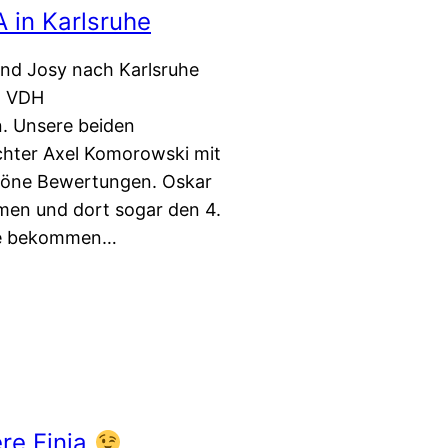
 in Karlsruhe
und Josy nach Karlsruhe
n VDH
. Unsere beiden
hter Axel Komorowski mit
chöne Bewertungen. Oskar
men und dort sogar den 4.
ife bekommen…
ere Finja