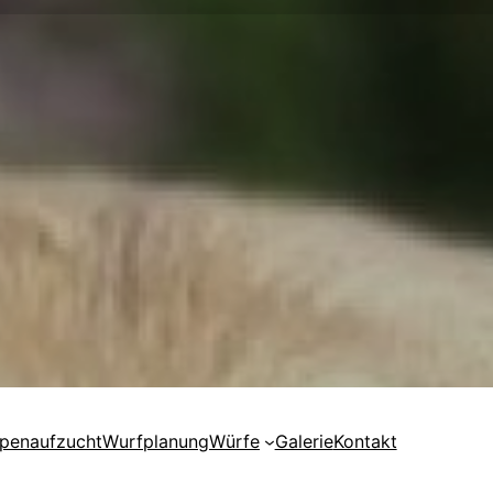
penaufzucht
Wurfplanung
Würfe
Galerie
Kontakt