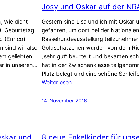
Josy und Oskar auf der NRA
, wie dicht
Gestern sind Lisa und ich mit Oskar 
3. Geburtstag
gefahren, um dort bei der Nationale
o (Enrico)
Rassehundeausstellung teilzunehmen
 sind wir also
Goldschätzchen wurden von dem Ric
em geliebten
„sehr gut“ beurteilt und bekamen s
er in unseren…
hat in der Zwischenklasse teilgenom
Platz belegt und eine schöne Schle
:
Weiterlesen
Josy
und
14. November 2016
Oskar
auf
der
NRA
Oskar und
8 neue Enkelkinder für uns