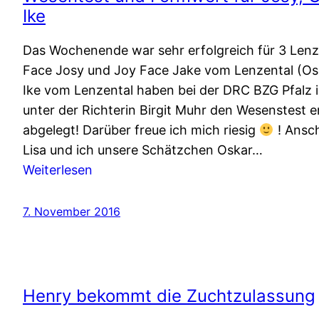
Ike
Das Wochenende war sehr erfolgreich für 3 Lenz
Face Josy und Joy Face Jake vom Lenzental (Osk
Ike vom Lenzental haben bei der DRC BZG Pfalz 
unter der Richterin Birgit Muhr den Wesenstest e
abgelegt! Darüber freue ich mich riesig
! Ansc
Lisa und ich unsere Schätzchen Oskar…
:
Weiterlesen
Wesentest
und
7. November 2016
Formwert
für
Josy,
Oskar
Henry bekommt die Zuchtzulassung
und