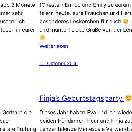
knapp 3 Monate
(Chester) Enrico und Emily zu eurem 
immer sehr
feiern heute, eure Frauchen und Her
üssen. Ich
besonderes Leckerchen für euch
u
rleben in eurer
und munter! Liebe Grüße von der Le
:
Weiterlesen
11.
Geburtstag
10. Oktober 2016
des
E-
Wurfes
Finja’s Geburtstagsparty
n Gerhard die
Dieses Jahr haben Eva und ich wiede
sbach
beiden Hündinnen Fleur und Finja zu
e erste Prüfung
Lenzentäler/de Manescale Verwandts