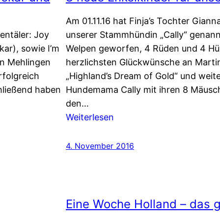
in
Karlsruhe
Am 01.11.16 hat Finja’s Tochter Gian
entäler: Joy
unserer Stammhündin „Cally“ genan
ar), sowie I’m
Welpen geworfen, 4 Rüden und 4 H
in Mehlingen
herzlichsten Glückwünsche an Marti
rfolgreich
„Highland’s Dream of Gold“ und weiter
hließend haben
Hundemama Cally mit ihren 8 Mäusch
den…
:
Weiterlesen
8
neue
4. November 2016
Enkelkinder
für
unsere
Finja
Eine Woche Holland – das 