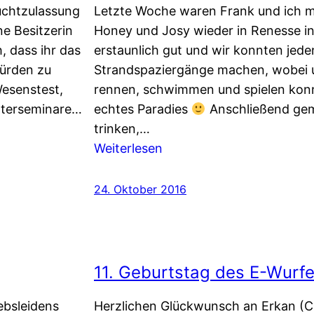
uchtzulassung
Letzte Woche waren Frank und ich mi
e Besitzerin
Honey und Josy wieder in Renesse in
, dass ihr das
erstaunlich gut und wir konnten jed
Hürden zu
Strandspaziergänge machen, wobei u
esenstest,
rennen, schwimmen und spielen konnte
hterseminare…
echtes Paradies
Anschließend gemü
trinken,…
:
Weiterlesen
Eine
Woche
24. Oktober 2016
Holland
–
das
geht
11. Geburtstag des E-Wurf
immer
ebsleidens
Herzlichen Glückwunsch an Erkan (Ch