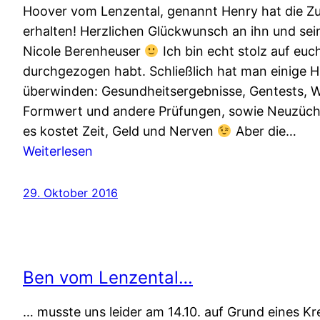
Ike
Hoover vom Lenzental, genannt Henry hat die Z
erhalten! Herzlichen Glückwunsch an ihn und sein
Nicole Berenheuser
Ich bin echt stolz auf euch
durchgezogen habt. Schließlich hat man einige 
überwinden: Gesundheitsergebnisse, Gentests, W
Formwert und andere Prüfungen, sowie Neuzüc
es kostet Zeit, Geld und Nerven
Aber die…
:
Weiterlesen
Henry
bekommt
29. Oktober 2016
die
Zuchtzulassung
Ben vom Lenzental…
… musste uns leider am 14.10. auf Grund eines Kr