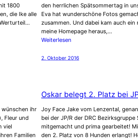
mit 1800
den herrlichen Spätsommertag in u
, die Ike alle
Eva hat wunderschöne Fotos gemach
 Werturteil…
zusammen. Und dabei kam auch ein 
meine Homepage heraus,…
:
Weiterlesen
Finja’s
Geburtstagsparty
2. Oktober 2016
Oskar belegt 2. Platz bei J
ir wünschen ihr
Joy Face Jake vom Lenzental, gena
), Fleur und
bei der JP/R der DRC Bezirksgruppe
 viel
mitgemacht und prima gearbeitet! Mi
ihren Familien
den 2. Platz von 8 Hunden erlangt! 