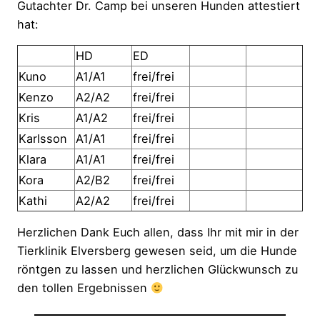
Gutachter Dr. Camp bei unseren Hunden attestiert
hat:
HD
ED
Kuno
A1/A1
frei/frei
Kenzo
A2/A2
frei/frei
Kris
A1/A2
frei/frei
Karlsson
A1/A1
frei/frei
Klara
A1/A1
frei/frei
Kora
A2/B2
frei/frei
Kathi
A2/A2
frei/frei
Herzlichen Dank Euch allen, dass Ihr mit mir in der
Tierklinik Elversberg gewesen seid, um die Hunde
röntgen zu lassen und herzlichen Glückwunsch zu
den tollen Ergebnissen