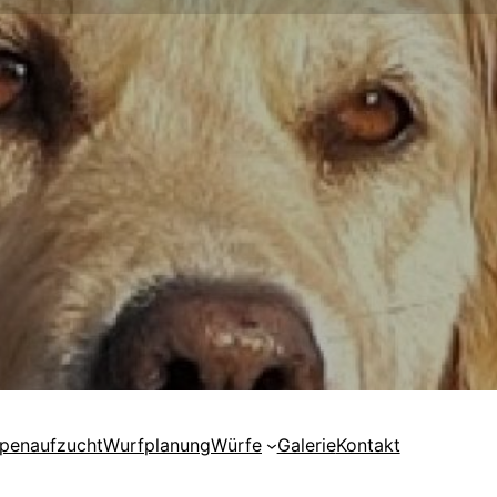
penaufzucht
Wurfplanung
Würfe
Galerie
Kontakt